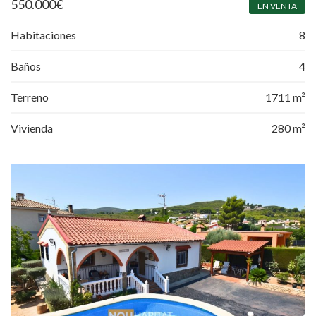
550.000
€
EN VENTA
Habitaciones
8
Baños
4
Terreno
1711 m²
Vivienda
280 m²