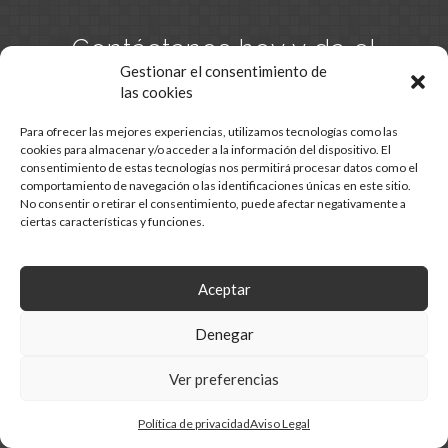
Contáctanos hoy y da el
primer paso hacia tu
Gestionar el consentimiento de
las cookies
hogar.
Para ofrecer las mejores experiencias, utilizamos tecnologías como las
cookies para almacenar y/o acceder a la información del dispositivo. El
consentimiento de estas tecnologías nos permitirá procesar datos como el
CONTACTO
comportamiento de navegación o las identificaciones únicas en este sitio.
No consentir o retirar el consentimiento, puede afectar negativamente a
ciertas características y funciones.
Aceptar
Denegar
COPYRIGHT ©
2025
· DESARROLLO WEB
B2B ACTIVA
Ver preferencias
AVISO LEGAL
&
PRIVACIDAD & COOKIES
Política de privacidad
Aviso Legal