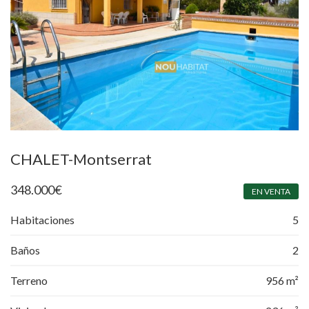
CHALET-Montserrat
348.000
€
EN VENTA
Habitaciones
5
Baños
2
Terreno
956 m²