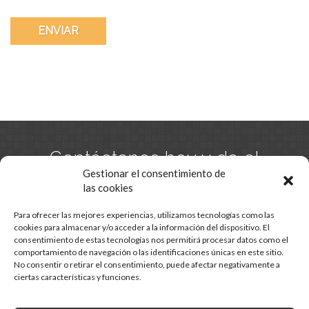
Contáctanos hoy y da el
primer paso hacia tu
Gestionar el consentimiento de
las cookies
hogar.
Para ofrecer las mejores experiencias, utilizamos tecnologías como las
cookies para almacenar y/o acceder a la información del dispositivo. El
consentimiento de estas tecnologías nos permitirá procesar datos como el
CONTACTO
comportamiento de navegación o las identificaciones únicas en este sitio.
No consentir o retirar el consentimiento, puede afectar negativamente a
ciertas características y funciones.