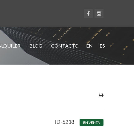
ALQUILER
BLOG
CONTACTO
EN
ES
ID-5218
EN VENTA