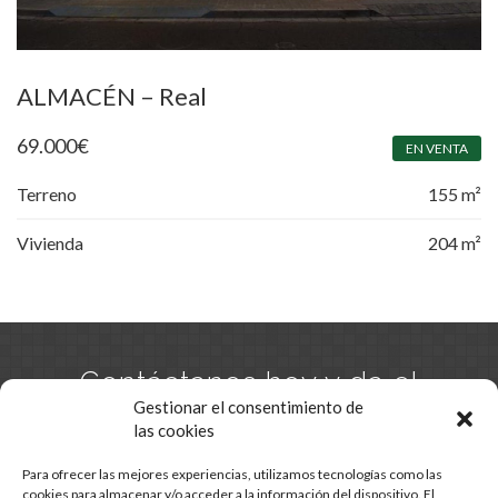
ALMACÉN – Real
69.000
€
EN VENTA
Terreno
155 m²
Vivienda
204 m²
Contáctanos hoy y da el
primer paso hacia tu
Gestionar el consentimiento de
las cookies
hogar.
Para ofrecer las mejores experiencias, utilizamos tecnologías como las
cookies para almacenar y/o acceder a la información del dispositivo. El