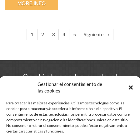
MORE INFO
1
2
3
4
5
Siguiente →
Contáctanos hoy y da el
primer paso hacia tu
Gestionar el consentimiento de
las cookies
hogar.
Para ofrecer las mejores experiencias, utilizamos tecnologías como las
cookies para almacenar y/o acceder a la información del dispositivo. El
consentimiento de estas tecnologías nos permitirá procesar datos como el
CONTACTO
comportamiento de navegación o las identificaciones únicas en este sitio.
No consentir o retirar el consentimiento, puede afectar negativamente a
ciertas características y funciones.